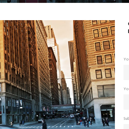
Yo
You
Su