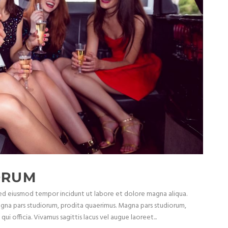
ORUM
 sed eiusmod tempor incidunt ut labore et dolore magna aliqua.
agna pars studiorum, prodita quaerimus. Magna pars studiorum,
ui officia. Vivamus sagittis lacus vel augue laoreet...