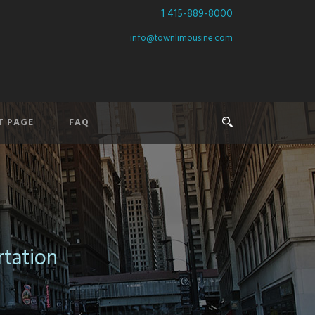
1 415-889-8000
info@townlimousine.com
T PAGE
FAQ
rtation