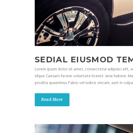
SEDIAL EIUSMOD TE
Lorem ipsum dolor sit amet, consectetur adipisici elit,
Idque Caesaris facere voluntate liceret: sese habere. M
prodita quaerimus. Fabio vel iudice vincam, sunt in culpa q
Read More