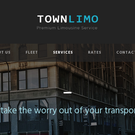
T US
FLEET
SERVICES
RATES
CONTAC
–
 take the worry out of your transpo