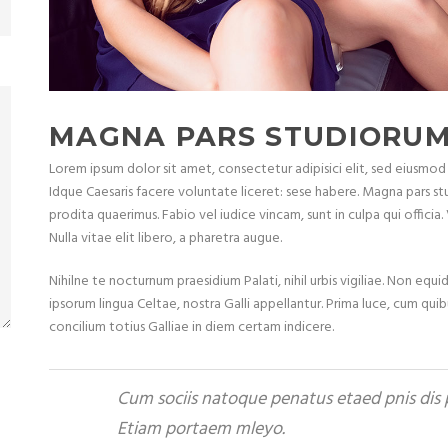
MAGNA PARS STUDIORU
Lorem ipsum dolor sit amet, consectetur adipisici elit, sed eiusmo
Idque Caesaris facere voluntate liceret: sese habere. Magna pars s
prodita quaerimus. Fabio vel iudice vincam, sunt in culpa qui officia.
Nulla vitae elit libero, a pharetra augue.
Nihilne te nocturnum praesidium Palati, nihil urbis vigiliae. Non equ
ipsorum lingua Celtae, nostra Galli appellantur. Prima luce, cum quib
concilium totius Galliae in diem certam indicere.
Cum sociis natoque penatus etaed pnis dis p
Etiam portaem mleyo.