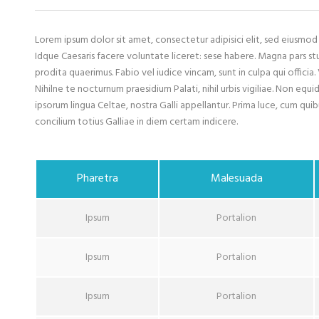
Lorem ipsum dolor sit amet, consectetur adipisici elit, sed eiusmo
Idque Caesaris facere voluntate liceret: sese habere. Magna pars s
prodita quaerimus. Fabio vel iudice vincam, sunt in culpa qui officia.
Nihilne te nocturnum praesidium Palati, nihil urbis vigiliae. Non equ
ipsorum lingua Celtae, nostra Galli appellantur. Prima luce, cum quib
concilium totius Galliae in diem certam indicere.
Pharetra
Malesuada
Ipsum
Portalion
Ipsum
Portalion
Ipsum
Portalion