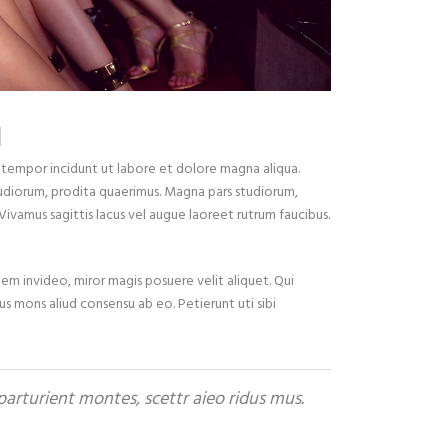
M
d tempor incidunt ut labore et dolore magna aliqua.
tudiorum, prodita quaerimus. Magna pars studiorum,
 Vivamus sagittis lacus vel augue laoreet rutrum faucibus.
idem invideo, miror magis posuere velit aliquet. Qui
us mons aliud consensu ab eo. Petierunt uti sibi
arturient montes, scettr aieo ridus mus.