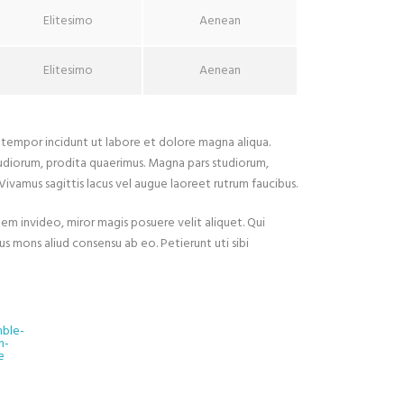
Elitesimo
Aenean
Elitesimo
Aenean
d tempor incidunt ut labore et dolore magna aliqua.
tudiorum, prodita quaerimus. Magna pars studiorum,
 Vivamus sagittis lacus vel augue laoreet rutrum faucibus.
idem invideo, miror magis posuere velit aliquet. Qui
us mons aliud consensu ab eo. Petierunt uti sibi