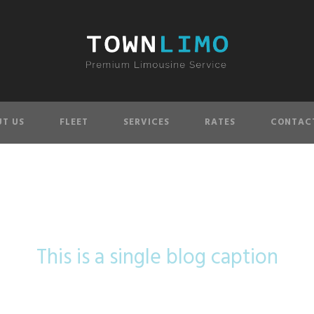
T US
FLEET
SERVICES
RATES
CONTAC
Single Blog Titl
This is a single blog caption