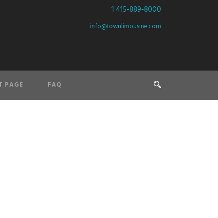
1 415-889-8000
info@townlimousine.com
T PAGE
FAQ
e