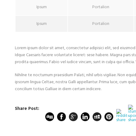
Ipsum
Portalion
Ipsum
Portalion
Lorem ipsum dolor sit amet, consectetur adipisici elit, sed eiusmo
Idque Caesaris facere voluntate liceret: sese habere. Magna pars s
prodita quaerimus. Fabio vel iudice vincam, sunt in culpa qui officia.
Nihilne te nocturnum praesidium Palati, nihil urbis vigiliae. Non equ
ipsorum lingua Celtae, nostra Galli appellantur. Prima luce, cum quib
concilium totius Galliae in diem certam indicere.
Share Post: