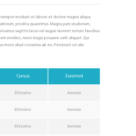
d tempor incidunt ut labore et dolore magna aliqua.
tudiorum, prodita quaerimus. Magna pars studiorum,
 Vivamus sagittis lacus vel augue laoreet rutrum faucibus.
idem invideo, miror magis posuere velit aliquet. Qui
us mons aliud consensu ab eo. Petierunt uti sibi
Cursus
Euismod
Elitesimo
Aenean
Elitesimo
Aenean
Elitesimo
Aenean